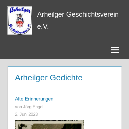
Zum
Inhalt
Arheilger Geschichtsverein
springen
e.V.
Menü
Arheilger Gedichte
Alte Erinnerungen
von Jörg Engel
2. Juni 2023