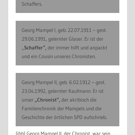
Schaffers.
Georg Mampel I, geb. 22.07.1911 – gest.
29.06.1991, gelernter Glaser. Er ist der
„
Schaffer“,
der immer hilft und anpackt
und ein Cousin unseres Chronisten.
Georg Mampel II, geb. 6.02.1912 – gest.
23.04.1992, gelernter Kaufmann. Er ist
unser
„Chronist“,
der akribisch die
Familienchronik der Mampels und die
Geschichte der örtlichen SPD aufschrieb
.
(jhb) Georg Mampel II, der Chronist, war sein