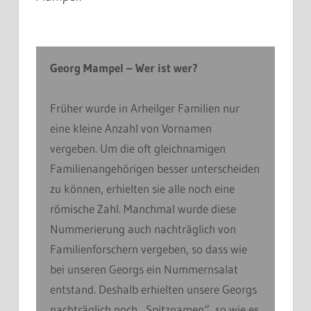
Georg Mampel – Wer ist wer?
Früher wurde in Arheilger Familien nur
eine kleine Anzahl von Vornamen
vergeben. Um die oft gleichnamigen
Familienangehörigen besser unterscheiden
zu können, erhielten sie alle noch eine
römische Zahl. Manchmal wurde diese
Nummerierung auch nachträglich von
Familienforschern vergeben, so dass wie
bei unseren Georgs ein Nummernsalat
entstand. Deshalb erhielten unsere Georgs
nachträglich noch „Spitznamen“, so wie es