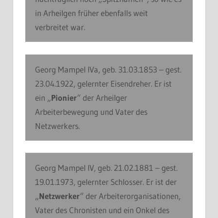
in Arheilgen früher ebenfalls weit
verbreitet war.
Georg Mampel IVa, geb. 31.03.1853 – gest.
23.04.1922, gelernter Eisendreher. Er ist
ein „
Pionier
“ der Arheilger
Arbeiterbewegung und Vater des
Netzwerkers.
Georg Mampel IV, geb. 21.02.1881 – gest.
19.01.1973, gelernter Schlosser. Er ist der
„
Netzwerker
“ der Arbeiterorganisationen,
Vater des Chronisten und ein Onkel des